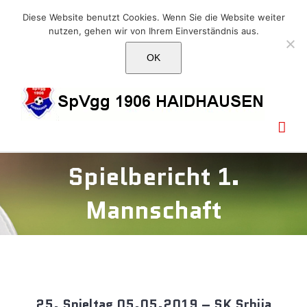
Skip
E-Mail: info@1906haidhausen.de
Diese Website benutzt Cookies. Wenn Sie die Website weiter
to
nutzen, gehen wir von Ihrem Einverständnis aus.
Facebook
Instagram
E-
content
Mail
OK
Spielbericht 1.
Mannschaft
25. Spieltag 05.05.2019 – SK Srbija