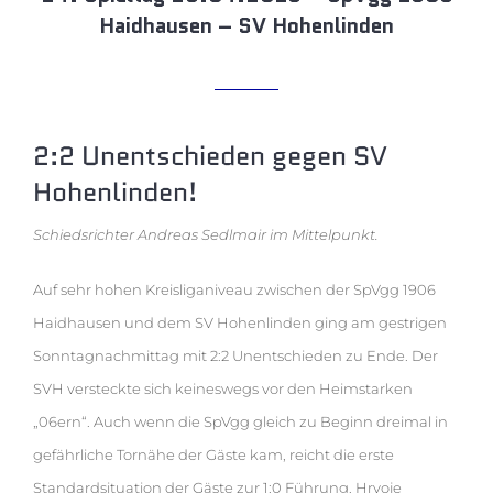
Haidhausen – SV Hohenlinden
2:2 Unentschieden gegen SV
Hohenlinden!
Schiedsrichter Andreas Sedlmair im Mittelpunkt.
Auf sehr hohen Kreisliganiveau zwischen der SpVgg 1906
Haidhausen und dem SV Hohenlinden ging am gestrigen
Sonntagnachmittag mit 2:2 Unentschieden zu Ende. Der
SVH versteckte sich keineswegs vor den Heimstarken
„06ern“. Auch wenn die SpVgg gleich zu Beginn dreimal in
gefährliche Tornähe der Gäste kam, reicht die erste
Standardsituation der Gäste zur 1:0 Führung. Hrvoje