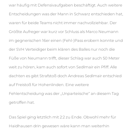
war häufig mit Defensivaufgaben beschäftigt. Auch weitere
Entscheidungen was der Mann in Schwarz entschieden hat,
waren für beide Teams nicht immer nachvollziehbar. Der
Größte Aufreger war kurz vor Schluss als Marco Neumann
im gegnerischen 16er einen (Fehl-)Pass erobern konnte und
der SVH Verteidiger beim klären des Balles nur noch die
Füße von Neumann trifft, dieser Schlag war auch 50 Meter
weit zu hören, kam auch sofort von Sedlmair ein Pfiff. Alle
dachten es gibt Strafstoß doch Andreas Sedlmair entschied
auf Freistoß für Hohenlinden. Eine weitere
Fehlentscheidung was der „Unparteiische“ an diesem Tag
getroffen hat.
Das Spiel ging letztlich mit 2:2 zu Ende. Obwohl mehr für
Haidhausen drin gewesen wäre kann man weiterhin