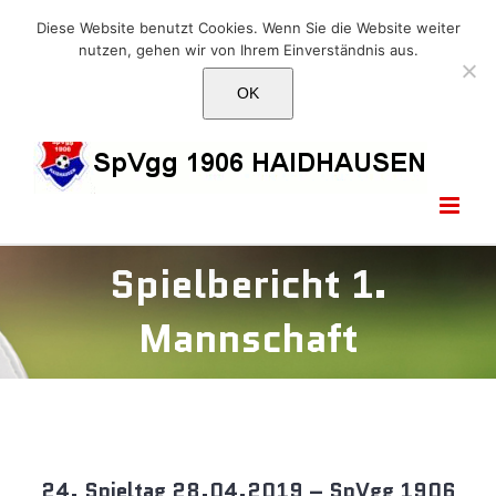
Skip
E-Mail: info@1906haidhausen.de
Diese Website benutzt Cookies. Wenn Sie die Website weiter
to
nutzen, gehen wir von Ihrem Einverständnis aus.
Facebook
Instagram
E-
content
Mail
OK
Spielbericht 1.
Mannschaft
24. Spieltag 28.04.2019 – SpVgg 1906