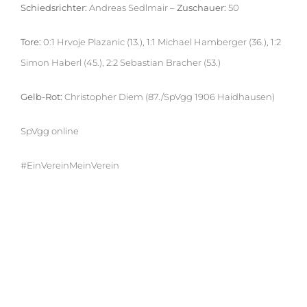
Schiedsrichter:
Andreas Sedlmair –
Zuschauer:
50
Tore:
0:1 Hrvoje Plazanic (13.), 1:1 Michael Hamberger (36.), 1:2
Simon Haberl (45.), 2:2 Sebastian Bracher (53.)
Gelb-Rot:
Christopher Diem (87./SpVgg 1906 Haidhausen)
SpVgg online
#EinVereinMeinVerein