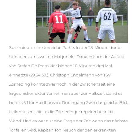
Spielminute eine torreiche Partie. In der 25. Minute durfte
Urlbauer zum zweiten Mal jubeln. Danach kam der Auftritt
von Stefan De Prato, der binnen 10 Minuten drei Mal
einnetzte (29.34.39.).
Christoph Engelmann von TSV
Zorneding konnte zwar noch in der Zwischenzeit eine
Ergebniskorrektur vornehmen aber zur Halbzeit stand es
bereits 5:1 für Haidhausen. Durchgang Zwei das gleiche Bild,
Haidhausen spielte die Zornedinger regelrecht an die
Wand. Und es war nur eine Frage der Zeit wann das nächste
Tor fallen wird. Kapitän Toni Rauch der den erkrankten