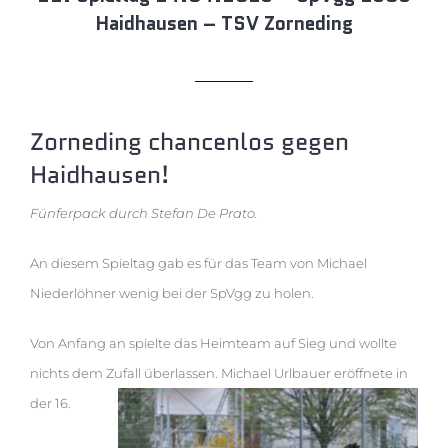
Haidhausen – TSV Zorneding
Zorneding chancenlos gegen
Haidhausen!
Fünferpack durch Stefan De Prato.
An diesem Spieltag gab es für das Team von Michael
Niederlöhner wenig bei der SpVgg zu holen.
Von Anfang an spielte das Heimteam auf Sieg und wollte
nichts dem Zufall überlassen. Michael Urlbauer eröffnete in
der 16.