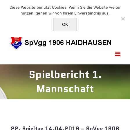
Skip
E-Mail: info@1906haidhausen.de
Diese Website benutzt Cookies. Wenn Sie die Website weiter
to
nutzen, gehen wir von Ihrem Einverständnis aus.
Facebook
Instagram
E-
content
Mail
OK
Spielbericht 1.
Mannschaft
22. Spieltag 14.04.2019 – SpVgg 1906