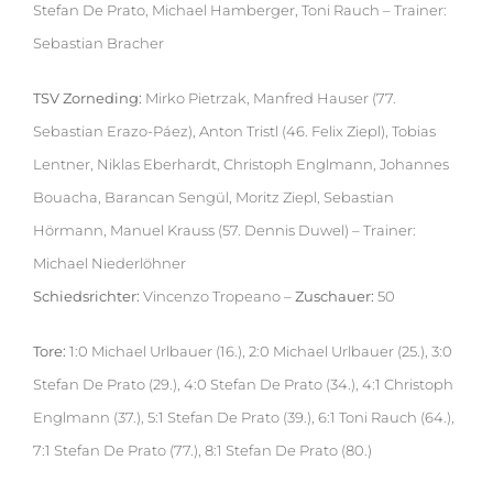
Stefan De Prato, Michael Hamberger, Toni Rauch – Trainer:
Sebastian Bracher
TSV Zorneding:
Mirko Pietrzak, Manfred Hauser (77.
Sebastian Erazo-Páez), Anton Tristl (46. Felix Ziepl), Tobias
Lentner, Niklas Eberhardt, Christoph Englmann, Johannes
Bouacha, Barancan Sengül, Moritz Ziepl, Sebastian
Hörmann, Manuel Krauss (57. Dennis Duwel) – Trainer:
Michael Niederlöhner
Schiedsrichter:
Vincenzo Tropeano –
Zuschauer:
50
Tore:
1:0 Michael Urlbauer (16.), 2:0 Michael Urlbauer (25.), 3:0
Stefan De Prato (29.), 4:0 Stefan De Prato (34.), 4:1 Christoph
Englmann (37.), 5:1 Stefan De Prato (39.), 6:1 Toni Rauch (64.),
7:1 Stefan De Prato (77.), 8:1 Stefan De Prato (80.)