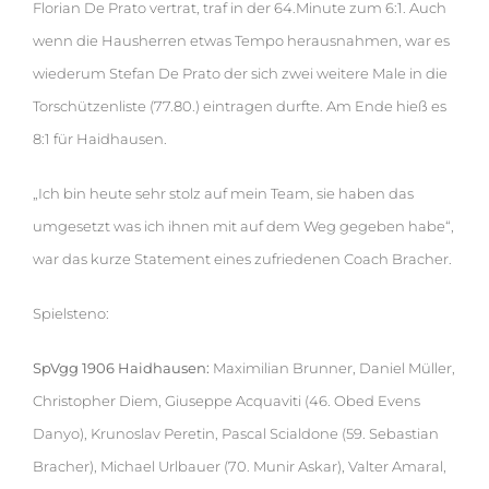
Florian De Prato vertrat, traf in der 64.Minute zum 6:1. Auch
wenn die Hausherren etwas Tempo herausnahmen, war es
wiederum Stefan De Prato der sich zwei weitere Male in die
Torschützenliste (77.80.) eintragen durfte. Am Ende hieß es
8:1 für Haidhausen.
„Ich bin heute sehr stolz auf mein Team, sie haben das
umgesetzt was ich ihnen mit auf dem Weg gegeben habe“,
war das kurze Statement eines zufriedenen Coach Bracher.
Spielsteno:
SpVgg 1906 Haidhausen:
Maximilian Brunner, Daniel Müller,
Christopher Diem, Giuseppe Acquaviti (46. Obed Evens
Danyo), Krunoslav Peretin, Pascal Scialdone (59. Sebastian
Bracher), Michael Urlbauer (70. Munir Askar), Valter Amaral,