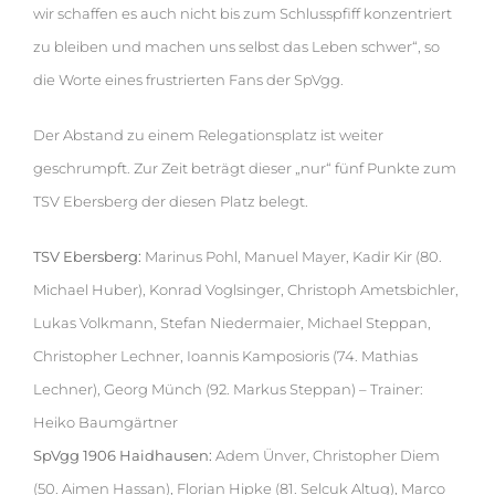
wir schaffen es auch nicht bis zum Schlusspfiff konzentriert
zu bleiben und machen uns selbst das Leben schwer“, so
die Worte eines frustrierten Fans der SpVgg.
Der Abstand zu einem Relegationsplatz ist weiter
geschrumpft. Zur Zeit beträgt dieser „nur“ fünf Punkte zum
TSV Ebersberg der diesen Platz belegt.
TSV Ebersberg:
Marinus Pohl, Manuel Mayer, Kadir Kir (80.
Michael Huber), Konrad Voglsinger, Christoph Ametsbichler,
Lukas Volkmann, Stefan Niedermaier, Michael Steppan,
Christopher Lechner, Ioannis Kamposioris (74. Mathias
Lechner), Georg Münch (92. Markus Steppan) – Trainer:
Heiko Baumgärtner
SpVgg 1906 Haidhausen:
Adem Ünver, Christopher Diem
(50. Aimen Hassan), Florian Hipke (81. Selcuk Altug), Marco