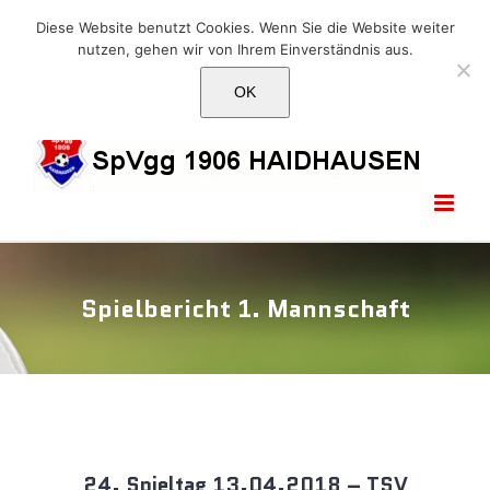
Skip
E-Mail: info@1906haidhausen.de
Diese Website benutzt Cookies. Wenn Sie die Website weiter
to
nutzen, gehen wir von Ihrem Einverständnis aus.
Facebook
Instagram
E-
content
Mail
OK
Spielbericht 1. Mannschaft
24. Spieltag 13.04.2018 – TSV