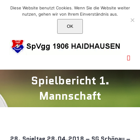
Skip
E-Mail: info@1906haidhausen.de
Diese Website benutzt Cookies. Wenn Sie die Website weiter
to
nutzen, gehen wir von Ihrem Einverständnis aus.
Facebook
Instagram
E-
content
Mail
OK
Spielbericht 1.
Mannschaft
28. Spieltag 28.04.2018 – SG Schönau –