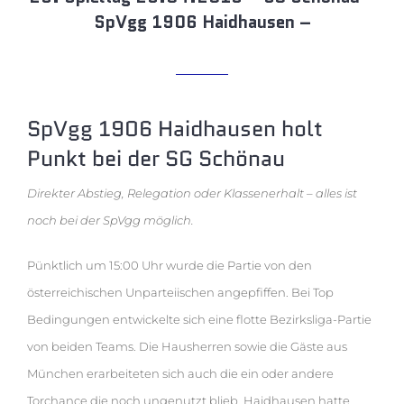
SpVgg 1906 Haidhausen –
SpVgg 1906 Haidhausen holt
Punkt bei der SG Schönau
Direkter Abstieg, Relegation oder Klassenerhalt – alles ist
noch bei der SpVgg möglich.
Pünktlich um 15:00 Uhr wurde die Partie von den
österreichischen Unparteiischen angepfiffen. Bei Top
Bedingungen entwickelte sich eine flotte Bezirksliga-Partie
von beiden Teams. Die Hausherren sowie die Gäste aus
München erarbeiteten sich auch die ein oder andere
Torchance die noch ungenutzt blieb. Haidhausen hatte