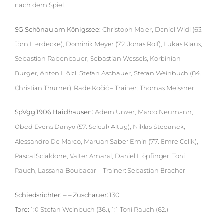
nach dem Spiel.
SG Schönau am Königssee:
Christoph Maier, Daniel Widl (63.
Jörn Herdecke), Dominik Meyer (72. Jonas Rolf), Lukas Klaus,
Sebastian Rabenbauer, Sebastian Wessels, Korbinian
Burger, Anton Hölzl, Stefan Aschauer, Stefan Weinbuch (84.
Christian Thurner), Rade Kočić – Trainer: Thomas Meissner
SpVgg 1906 Haidhausen:
Adem Ünver, Marco Neumann,
Obed Evens Danyo (57. Selcuk Altug), Niklas Stepanek,
Alessandro De Marco, Maruan Saber Emin (77. Emre Celik),
Pascal Scialdone, Valter Amaral, Daniel Höpfinger, Toni
Rauch, Lassana Boubacar – Trainer: Sebastian Bracher
Schiedsrichter:
– –
Zuschauer:
130
Tore:
1:0 Stefan Weinbuch (36.), 1:1 Toni Rauch (62.)