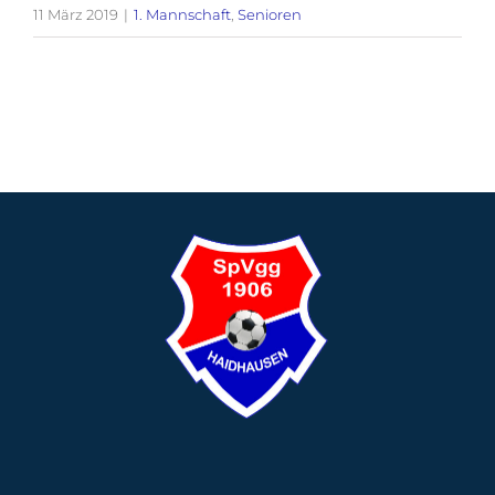
11 März 2019
|
1. Mannschaft
,
Senioren