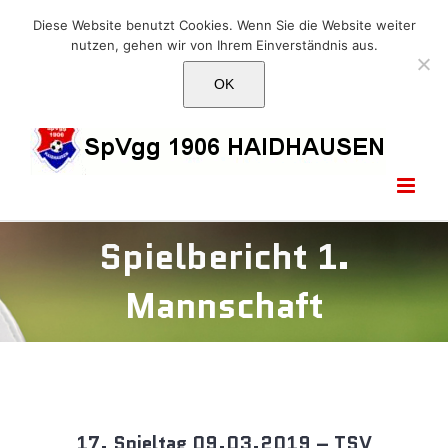
Skip
E-Mail: info@1906haidhausen.de
Diese Website benutzt Cookies. Wenn Sie die Website weiter
to
nutzen, gehen wir von Ihrem Einverständnis aus.
Facebook
Instagram
E-
content
Mail
OK
Spielbericht 1.
Mannschaft
17. Spieltag 09.03.2019 – TSV