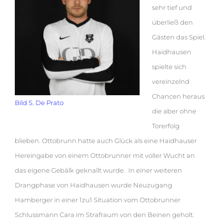
sehr tief und
überließ den
Gästen das Spiel.
Haidhausen
spielte sich
vereinzelnd
Chancen heraus
Bild S. De Prato
die aber ohne
Torerfolg
blieben. Ottobrunn hatte auch Glück als eine Haidhauser
Hereingabe von einem Ottobrunner mit voller Wucht an
das eigene Gebälk geknallt wurde. In einer weiteren
Drangphase von Haidhausen wurde Neuzugang
Hamberger in einer 1zu1 Situation vom Ottobrunner
Schlussmann Cara im Strafraum von den Beinen geholt.