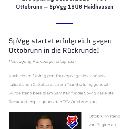
Ottobrunn – SpVgg 1906 Haidhausen
SpVgg startet erfolgreich gegen
Ottobrunn in die Rückrunde!
Neuzugang Hamberger erfolgreich.
Nach einem fünftägigen Trainingslager im schönen
italienischen Cattolica das zum Teambuilding genutzt
wurde stand bereits am Samstag für die SpVgg das erste
Rückrundenspiel gegen den TSV Ottobrunn an.
Ottobrunn stand
von Beginn an