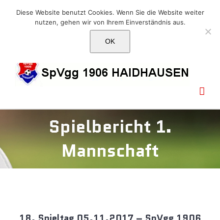
Skip
E-Mail: info@1906haidhausen.de
Diese Website benutzt Cookies. Wenn Sie die Website weiter
to
nutzen, gehen wir von Ihrem Einverständnis aus.
Facebook
Instagram
E-
content
Mail
OK
Spielbericht 1.
Mannschaft
18. Spieltag 05.11.2017 – SpVgg 1906