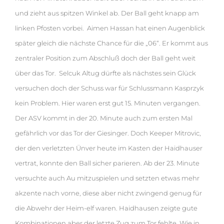
und zieht aus spitzen Winkel ab. Der Ball geht knapp am
linken Pfosten vorbei. Aimen Hassan hat einen Augenblick
später gleich die nächste Chance für die „06“. Er kommt aus
zentraler Position zum Abschluß doch der Ball geht weit
über das Tor. Selcuk Altug dürfte als nächstes sein Glück
versuchen doch der Schuss war für Schlussmann Kasprzyk
kein Problem. Hier waren erst gut 15. Minuten vergangen.
Der ASV kommt in der 20. Minute auch zum ersten Mal
gefährlich vor das Tor der Giesinger. Doch Keeper Mitrovic,
der den verletzten Ünver heute im Kasten der Haidhauser
vertrat, konnte den Ball sicher parieren. Ab der 23. Minute
versuchte auch Au mitzuspielen und setzten etwas mehr
akzente nach vorne, diese aber nicht zwingend genug für
die Abwehr der Heim-
elf waren. Haidhausen zeigte gute
Kombinationen aber der letzte Zug zum Tor fehlte. Wie in