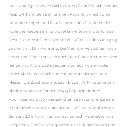
aber scharf geschossen Ball Richtung Tor auf Rauch. Keeper
Kasprzyk kann den Ball für einen Augenblick nicht unter
Kontrolle bringen und Rauch spitzelt den Ball durch die
Füße des Keepers ins Tor. Au reklamierte zwar das Tor aber
Schiri Silas Kempf entschied sofort auf Tor. Haidhasuen ging
verdient mit 1:0 in Führung. Die Giesinger versuchten noch
ein weiteres Tor zu erzielen doch gute Chacen wurden nicht
reingemacht. Die Gäste zeigten aber auch die ein oder
ander Abschlussschäche oder fanden in Mitrovic ihren
Meister. Die Zuschauer mussten bis zur 74. Minute warten
bis sie das nächste Tor der SpVgg bejubeln durften.
Höpfinger bringt von der seitlichen Strafraumgrenze eine
scharf geschossene Flanke genau auf Sabers Kopf serviert,
der zum 2:0 erhöht. Nun war es nur noch Haidhausen die
aufspielten. Der frisch Eingewechselte Boubarcar wird über