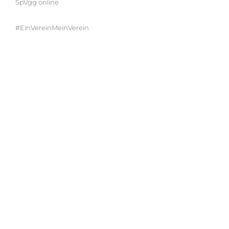
SpVgg online
#EinVereinMeinVerein