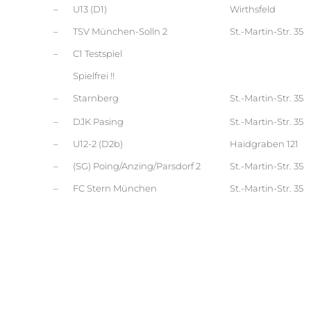
–
U13 (D1)
Wirthsfeld
–
TSV München-Solln 2
St.-Martin-Str. 35
–
C1 Testspiel
Spielfrei !!
–
Starnberg
St.-Martin-Str. 35
–
DJK Pasing
St.-Martin-Str. 35
–
U12-2 (D2b)
Haidgraben 121
–
(SG) Poing/Anzing/Parsdorf 2
St.-Martin-Str. 35
–
FC Stern München
St.-Martin-Str. 35