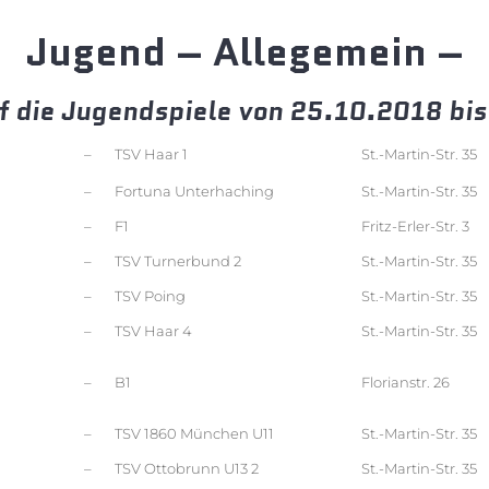
Jugend – Allegemein –
f die Jugendspiele von 25.10.2018 bi
–
TSV Haar 1
St.-Martin-Str. 35
–
Fortuna Unterhaching
St.-Martin-Str. 35
–
F1
Fritz-Erler-Str. 3
–
TSV Turnerbund 2
St.-Martin-Str. 35
–
TSV Poing
St.-Martin-Str. 35
–
TSV Haar 4
St.-Martin-Str. 35
–
B1
Florianstr. 26
–
TSV 1860 München U11
St.-Martin-Str. 35
–
TSV Ottobrunn U13 2
St.-Martin-Str. 35