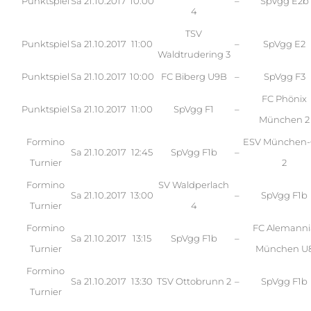
Punktspiel
Sa
21.10.2017
10:00
–
SpVgg E2b
4
TSV
Punktspiel
Sa
21.10.2017
11:00
–
SpVgg E2
Waldtrudering 3
Punktspiel
Sa
21.10.2017
10:00
FC Biberg U9B
–
SpVgg F3
FC Phönix
Punktspiel
Sa
21.10.2017
11:00
SpVgg F1
–
München 2
Formino
ESV München-
Sa
21.10.2017
12:45
SpVgg F1b
–
Turnier
2
Formino
SV Waldperlach
Sa
21.10.2017
13:00
–
SpVgg F1b
Turnier
4
Formino
FC Alemanni
Sa
21.10.2017
13:15
SpVgg F1b
–
Turnier
München U
Formino
Sa
21.10.2017
13:30
TSV Ottobrunn 2
–
SpVgg F1b
Turnier