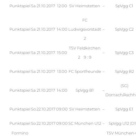
Punktspiel
Sa
21.10.2017
12:00
SV Heimstetten
–
SpVgg C1
FC
Punktspiel
Sa
21.10.2017
14:00
Ludwigsvorstadt
–
SpVgg C2
2
TSV Feldkirchen
Punktspiel
Sa
21.10.2017
15:00
–
SpVgg C3
2 9 : 9
Punktspiel
Sa
21.10.2017
13:00
FC Sportfreunde
–
SpVgg B2
(SG)
Punktspiel
Sa
21.10.2017
14:00
SpVgg B1
–
Dornach/Asch
Punktspiel
So
22.10.2017
09:00
SV Heimstetten
–
SpVgg E1
Punktspiel
So
22.10.2017
09:00
SC München U12
–
SpVgg U12 (D1
Formino
TSV München-