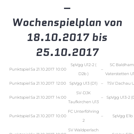
–
Wochenspielplan von
18.10.2017 bis
25.10.2017
SpVgg U12-2 (
SC Baldham
Punktspiel
Sa
21.10.2017
10:00
–
D2b )
Vaterstetten U1
Punktspiel
Sa
21.10.2017
12:00
SpVgg U13 (D1)
–
TSV Dachau U
SV-DJK
Punktspiel
Sa
21.10.2017
14:00
–
SpVgg U13-2 (
Taufkirchen U13
FC Unterföhring
Punktspiel
Sa
21.10.2017
10:00
–
SpVgg E1b
2
SV Waldperlach