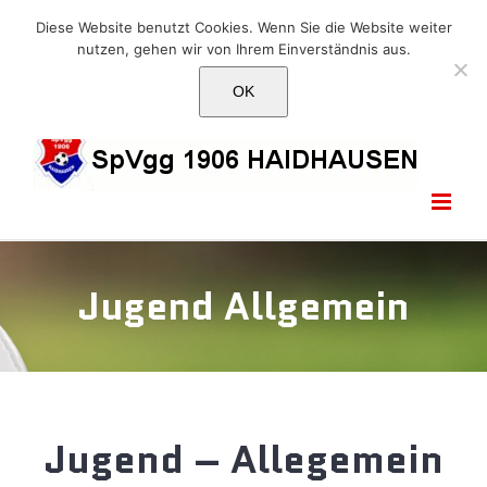
Skip
E-Mail: info@1906haidhausen.de
Diese Website benutzt Cookies. Wenn Sie die Website weiter
to
nutzen, gehen wir von Ihrem Einverständnis aus.
Facebook
Instagram
E-
content
Mail
OK
Jugend Allgemein
Jugend – Allegemein