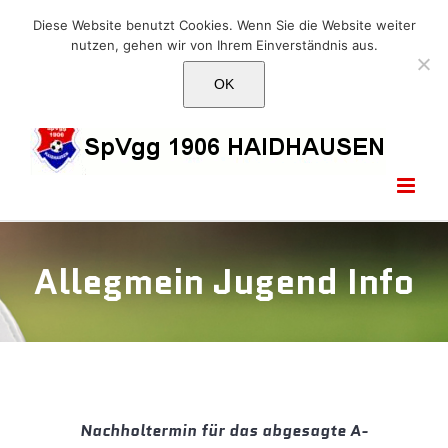
Skip
E-Mail: info@1906haidhausen.de
Diese Website benutzt Cookies. Wenn Sie die Website weiter
to
nutzen, gehen wir von Ihrem Einverständnis aus.
Facebook
Instagram
E-
content
Mail
OK
Allegmein Jugend Info
Nachholtermin für das abgesagte A-