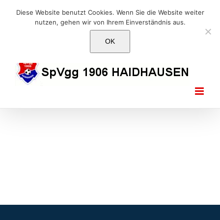
Skip
E-Mail: info@1906haidhausen.de
Diese Website benutzt Cookies. Wenn Sie die Website weiter
to
nutzen, gehen wir von Ihrem Einverständnis aus.
Facebook
Instagram
E-
content
Mail
OK