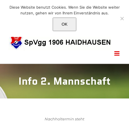
Skip
E-Mail: info@1906haidhausen.de
Diese Website benutzt Cookies. Wenn Sie die Website weiter
to
nutzen, gehen wir von Ihrem Einverständnis aus.
Facebook
Instagram
E-
content
Mail
OK
Info 2. Mannschaft
Nachholtermin steht