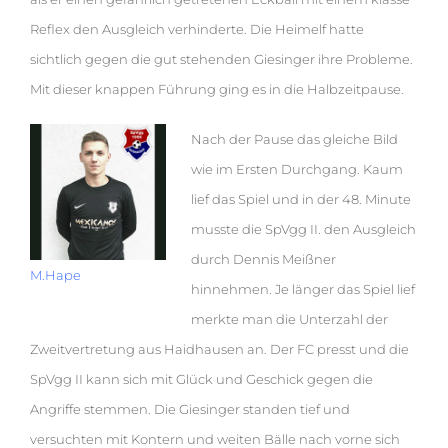
Reflex den Ausgleich verhinderte. Die Heimelf hatte
sichtlich gegen die gut stehenden Giesinger ihre Probleme.
Mit dieser knappen Führung ging es in die Halbzeitpause.
Nach der Pause das gleiche Bild
wie im Ersten Durchgang. Kaum
lief das Spiel und in der 48. Minute
musste die SpVgg II. den Ausgleich
durch Dennis Meißner
M.Hape
hinnehmen. Je länger das Spiel lief
merkte man die Unterzahl der
Zweitvertretung aus Haidhausen an. Der FC presst und die
SpVgg II kann sich mit Glück und Geschick gegen die
Angriffe stemmen. Die Giesinger standen tief und
versuchten mit Kontern und weiten Bälle nach vorne sich