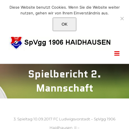
Skip
E-Mail: info@1906haidhausen.de
Diese Website benutzt Cookies. Wenn Sie die Website weiter
to
nutzen, gehen wir von Ihrem Einverständnis aus.
Facebook
Instagram
E-
content
Mail
OK
Spielbericht 2.
Mannschaft
3. Spieltag 10.09.2017 FC Ludwigsvorstadt – SpVgg 1906
Haidhausen II –