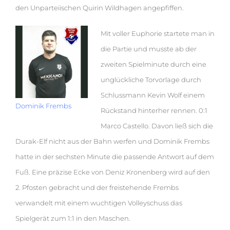
den Unparteiischen Quirin Wildhagen angepfiffen.
Mit voller Euphorie startete man in
die Partie und musste ab der
zweiten Spielminute durch eine
unglückliche Torvorlage durch
Schlussmann Kevin Wolf einem
Dominik Frembs
Rückstand hinterher rennen. 0:1
Marco Castello. Davon ließ sich die
Durak-Elf nicht aus der Bahn werfen und Dominik Frembs
hatte in der sechsten Minute die passende Antwort auf dem
Fuß. Eine präzise Ecke von Deniz Kronenberg wird auf den
2. Pfosten gebracht und der freistehende Frembs
verwandelt mit einem wuchtigen Volleyschuss das
Spielgerät zum 1:1 in den Maschen.