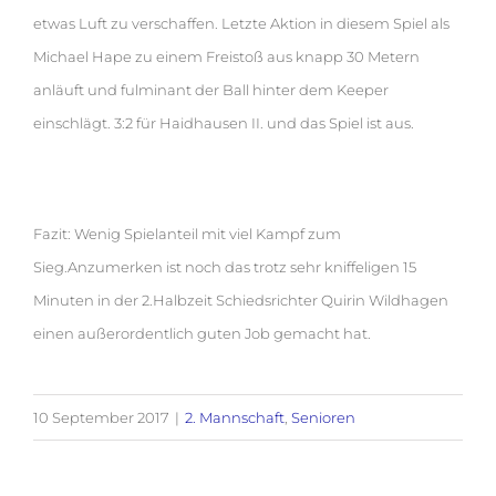
etwas Luft zu verschaffen. Letzte Aktion in diesem Spiel als
Michael Hape zu einem Freistoß aus knapp 30 Metern
anläuft und fulminant der Ball hinter dem Keeper
einschlägt. 3:2 für Haidhausen II. und das Spiel ist aus.
Fazit: Wenig Spielanteil mit viel Kampf zum
Sieg.Anzumerken ist noch das trotz sehr kniffeligen 15
Minuten in der 2.Halbzeit Schiedsrichter Quirin Wildhagen
einen außerordentlich guten Job gemacht hat.
10 September 2017
|
2. Mannschaft
,
Senioren