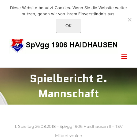
Skip
E-Mail: info@1906haidhausen.de
Diese Website benutzt Cookies. Wenn Sie die Website weiter
to
nutzen, gehen wir von Ihrem Einverständnis aus.
Facebook
Instagram
E-
content
Mail
OK
Spielbericht 2.
Mannschaft
1. Spieltag 26.08.2018 – SpVgg 1906 Haidhausen II – TSV
Milbertshofen