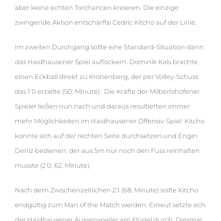
aber keine echten Torchancen kreieren. Die einzige
zwingende Aktion entschärfte Cedric Kitcho auf der Linie.
Im zweiten Durchgang sollte eine Standard-Situation dann
das Haidhausener Spiel auflockern. Dominik Kals brachte
einen Eckball direkt zu Kronenberg, der per Volley-Schuss
das 1:0 erzielte (50. Minute). Die Kräfte der Milbertshofener
Spieler ließen nun nach und daraus resultierten immer
mehr Möglichkeiten im Haidhausener Offensiv-Spiel: Kitcho
konnte sich auf der rechten Seite durchsetzen und Engin
Deniz bedienen, der aus 5m nur noch den Fuss reinhalten
musste (2:0, 62. Minute).
Nach dem Zwischenzeitlichen 2:1 (68. Minute) sollte Kitcho
endgültig zum Man of the Match werden. Erneut setzte sich
der Haidhausener Aussenspieler am Flügel durch. Diesmal