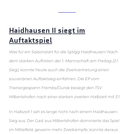
Haidhausen II siegt im
Auftaktspiel
Was für ein Saisonstart für die SpVgg Haidhausen! Nach
dem starken Auftreten der 1. Mannschaft am Freitag (2:1
Sieg), konnte heute auch die Zweitvertretung einen
souveränen Auftaktsieg einfahren.
Die Elf vom
Trainergespann Frembs/Durak besiegt den TSV
Milbertshofen nach einer starken zweiten Halbzeit mit 3:1
.
In Halbzeit 1 sah es lange nicht nach einem Haidhausen-
Sieg aus. Der Gast aus Milbertshofen dominierte das Spiel
im Mittelfeld, gewann mehr Zweikämpfe, konnte daraus