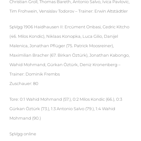
Christian Groll, Thomas Bareth, Antonio Salvo, Ivica Pavlovic,
Tim Frohwein, Vensislav Todorov – Trainer: Erwin Altstädtler
SpVgg 1906 Haidhausen II: Ercüment Onbasi, Cedric Kitcho
(46. Milos Kondic), Niklaas Konopka, Luca Gilio, Danijel
Malenica, Jonathan Pflüger (75. Patrick Moosreiner),
Maximilian Bracher (67. Birkan Öztürk), Jonathan Kabongo,
Wahid Mohmand, Gürkan Öztürk, Deniz Kronenberg –
Trainer: Dominik Frembs
Zuschauer: 80
Tore: 0:1 Wahid Mohmand (57.), 0:2 Milos Kondic (66.), 0:3
Gürkan Öztürk (73.), 1:3 Antonio Salvo (79.), 1:4 Wahid
Mohmand (90.)
SpVgg online