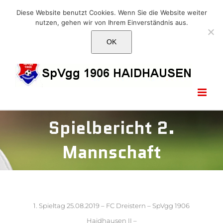
Skip
E-Mail: info@1906haidhausen.de
Diese Website benutzt Cookies. Wenn Sie die Website weiter
to
nutzen, gehen wir von Ihrem Einverständnis aus.
Facebook
Instagram
E-
content
Mail
OK
Spielbericht 2.
Mannschaft
1. Spieltag 25.08.2019 – FC Dreistern – SpVgg 1906
Haidhausen II –