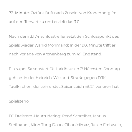
73. Minute:
Öztürk läuft nach Zuspiel von Kronenberg frei
auf den Torwart zu und erzielt das 3:0.
Nach dem 3:1 Anschlusstreffer setzt den Schlusspunkt des
Spiels wieder Wahid Mohmand: In der 90. Minute trifft er
nach Vorlage von Kronenberg zum 4:1 Endstand.
Ein super Saisonstart für Haidhausen 2! Nächsten Sonntag
geht es in der Heinrich-Wieland-Straße gegen DJK-
Taufkirchen, der sein erstes Saisonspiel mit 2:1 verloren hat.
Spielsteno:
FC Dreistern-Neutrudering: René Schreiber, Marius
Steflbauer, Minh Tung Doan, Cihan Yilmaz, Julian Frohwein,