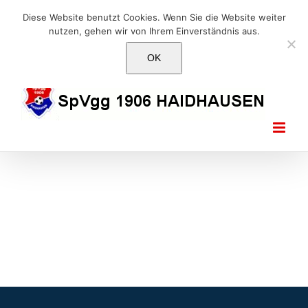
Skip
E-Mail: info@1906haidhausen.de
Diese Website benutzt Cookies. Wenn Sie die Website weiter
to
nutzen, gehen wir von Ihrem Einverständnis aus.
Facebook
Instagram
E-
content
Mail
OK