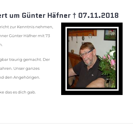
rt um Günter Häfner
†
07.11.2018
hricht zur Kenntnis nehmen,
nner Günter Häfner mit 73
n.
agbar traurig gemacht. Der
ahren. Unser ganzes
und den Angehörigen.
ke das es dich gab.