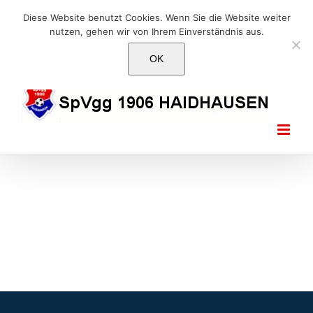
Skip
E-Mail: info@1906haidhausen.de
Diese Website benutzt Cookies. Wenn Sie die Website weiter
to
nutzen, gehen wir von Ihrem Einverständnis aus.
Facebook
Instagram
E-
content
Mail
OK