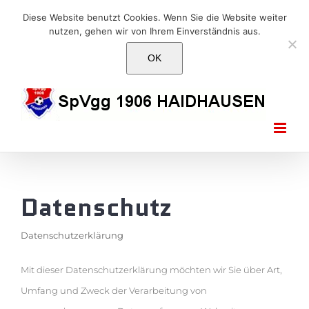
Skip
E-Mail: info@1906haidhausen.de
Diese Website benutzt Cookies. Wenn Sie die Website weiter
to
nutzen, gehen wir von Ihrem Einverständnis aus.
Facebook
Instagram
E-
content
Mail
OK
Datenschutz
Datenschutzerklärung
Mit dieser Datenschutzerklärung möchten wir Sie über Art,
Umfang und Zweck der Verarbeitung von