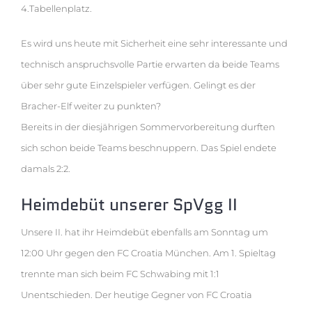
4.Tabellenplatz.
Es wird uns heute mit Sicherheit eine sehr interessante und
technisch anspruchsvolle Partie erwarten da beide Teams
über sehr gute Einzelspieler verfügen. Gelingt es der
Bracher-Elf weiter zu punkten?
Bereits in der diesjährigen Sommervorbereitung durften
sich schon beide Teams beschnuppern. Das Spiel endete
damals 2:2.
Heimdebüt unserer SpVgg II
Unsere II. hat ihr Heimdebüt ebenfalls am Sonntag um
12:00 Uhr gegen den FC Croatia München. Am 1. Spieltag
trennte man sich beim FC Schwabing mit 1:1
Unentschieden. Der heutige Gegner von FC Croatia