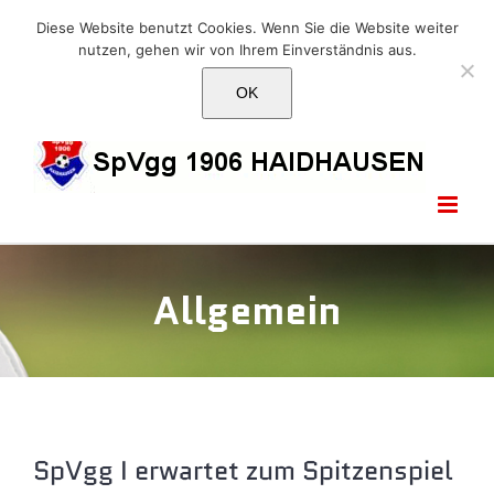
Skip
E-Mail: info@1906haidhausen.de
Diese Website benutzt Cookies. Wenn Sie die Website weiter
to
nutzen, gehen wir von Ihrem Einverständnis aus.
Facebook
Instagram
E-
content
Mail
OK
Allgemein
SpVgg I erwartet zum Spitzenspiel