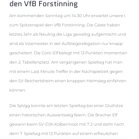
den VfB Forstinning
Am kommenden Sonntag um 14:30 Uhr erwartet unsere I.
zum Spitzenspiel den VfB Forstinning. Die Gäste haben
letztes Jahr als Neuling die Liga gewaltig aufgemischt und
sind als Vizemeister in der Aufstiegsrelegation nu
r knapp
gescheitert. Die Coric-Elf belegt mit 13 Punkten momentan
den 2. Tabellenplatz. Am vergangenen S
pieltag hat man
mit einem Last Minute Treffer in der Nachspielzeit gegen
den SV Reichertsheim einen knappen Heimsieg einfahren
können.
Die SpVgg konnte am letzten Spieltag bei einer Gluthitze
einen historischen
Auswärtssieg feiern. Die Bracher Elf
gewann beim SV-DJK Kolbermoor mit 7:2 und steht nach
d
em 7. Spieltag mit 12 Punkten auf einem erfreulichen