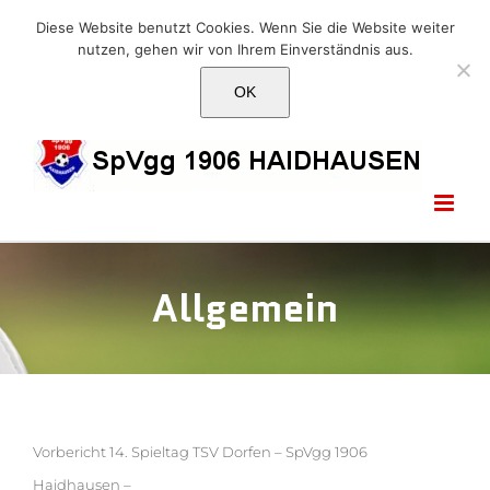
Skip
E-Mail: info@1906haidhausen.de
Diese Website benutzt Cookies. Wenn Sie die Website weiter
to
nutzen, gehen wir von Ihrem Einverständnis aus.
Facebook
Instagram
E-
content
Mail
OK
Allgemein
Vorbericht 14. Spieltag TSV Dorfen – SpVgg 1906
Haidhausen –