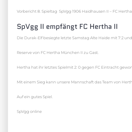
Vorbericht 8. Spieltag SpVgg 1906 Haidhausen II – FC Hert
SpVgg II empfängt FC Hertha II
Die Durak-Elf besiegte letzte Samstag Alte Haide mit 7:2 un
Reserve von FC Hertha München II zu Gast.
Hertha hat ihr letztes Spielmit 2: 0 gegen FC Eintracht gewo
Mit einem Sieg kann unsere Mannschaft das Team von Hertha
Auf ein gutes Spiel.
SpVgg online