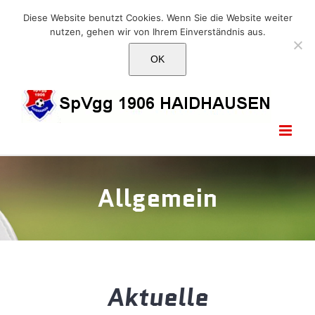
Skip
E-Mail: info@1906haidhausen.de
Diese Website benutzt Cookies. Wenn Sie die Website weiter
to
nutzen, gehen wir von Ihrem Einverständnis aus.
Facebook
Instagram
E-
content
Mail
OK
Allgemein
Aktuelle