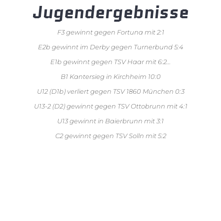
Jugendergebnisse
F3 gewinnt gegen Fortuna mit 2:1
E2b gewinnt im Derby gegen Turnerbund 5:4
E1b gewinnt gegen TSV Haar mit 6:2
…
B1 Kantersieg in Kirchheim 10:0
U12 (D1b) verliert gegen TSV 1860 München 0:3
U13-2 (D2) gewinnt gegen TSV Ottobrunn mit 4:1
U13 gewinnt in Baierbrunn mit 3:1
C2 gewinnt gegen TSV Solln mit 5:2