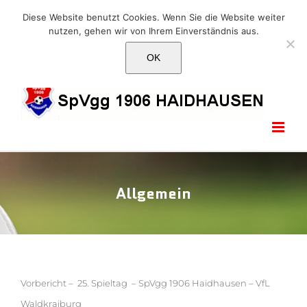
Skip
E-Mail: info@1906haidhausen.de
Diese Website benutzt Cookies. Wenn Sie die Website weiter
to
nutzen, gehen wir von Ihrem Einverständnis aus.
Facebook
Instagram
E-
content
Mail
OK
Allgemein
Vorbericht – 25. Spieltag – SpVgg 1906 Haidhausen – VfL
Waldkraiburg