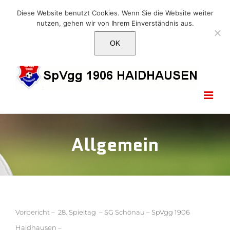
Skip
E-Mail: info@1906haidhausen.de
Diese Website benutzt Cookies. Wenn Sie die Website weiter
to
nutzen, gehen wir von Ihrem Einverständnis aus.
Facebook
Instagram
E-
content
Mail
OK
Allgemein
Vorbericht – 28. Spieltag – SG Schönau – SpVgg 1906
Haidhausen –