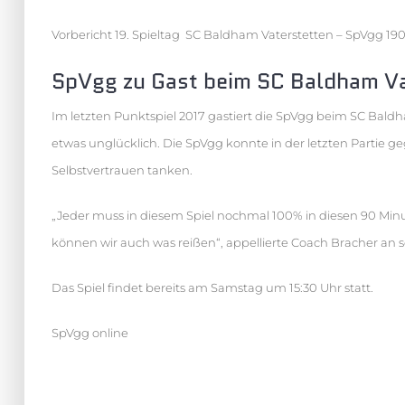
Vorbericht 19. Spieltag SC Baldham Vaterstetten – SpVgg 1
SpVgg zu Gast beim SC Baldham Va
Im letzten Punktspiel 2017 gastiert die SpVgg beim SC Baldh
etwas unglücklich. Die SpVgg konnte in der letzten Partie
Selbstvertrauen tanken.
„Jeder muss in diesem Spiel nochmal 100% in diesen 90 Min
können wir auch was reißen“, appellierte Coach Bracher an 
Das Spiel findet bereits am Samstag um 15:30 Uhr statt.
SpVgg online