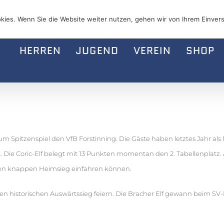
kies. Wenn Sie die Website weiter nutzen, gehen wir von Ihrem Einvers
HERREN
JUGEND
VEREIN
SHOP
debüt unserer II
pitzenspiel den VfB Forstinning. Die Gäste haben letztes Jahr als N
rt. Die Coric-Elf belegt mit 13 Punkten momentan den 2. Tabellenpla
nen knappen Heimsieg einfahren können.
nen historischen Auswärtssieg feiern. Die Bracher Elf gewann beim SV