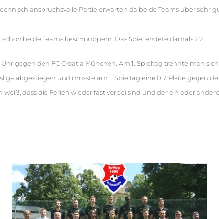
technisch anspruchsvolle Partie erwarten da beide Teams über sehr gut
ch schon beide Teams beschnuppern. Das Spiel endete damals 2:2.
0 Uhr gegen den FC Croatia München. Am 1. Spieltag trennte man sic
eisliga abgestiegen und musste am 1. Spieltag eine 0:7 Pleite gegen
weiß, dass die Ferien wieder fast vorbei sind und der ein oder ander