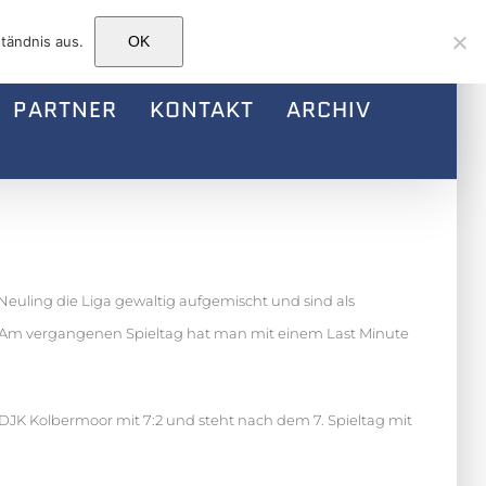
Facebook
Instagram
E-
tändnis aus.
OK
Mail
PARTNER
KONTAKT
ARCHIV
euling die Liga gewaltig aufgemischt und sind als
tz. Am vergangenen Spieltag hat man mit einem Last Minute
-DJK Kolbermoor mit 7:2 und steht nach dem 7. Spieltag mit