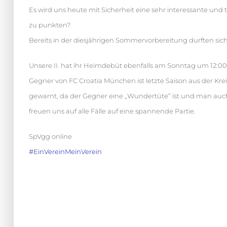
Es wird uns heute mit Sicherheit eine sehr interessante und 
zu punkten?
Bereits in der diesjährigen Sommervorbereitung durften si
Unsere II. hat ihr Heimdebüt ebenfalls am Sonntag um 12:0
Gegner von FC Croatia München ist letzte Saison aus der Kr
gewarnt, da der Gegner eine „Wundertüte“ ist und man auch 
freuen uns auf alle Fälle auf eine spannende Partie.
SpVgg online
#
EinVereinMeinVerein